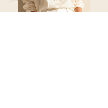
Я влюблена в дело моей жизни в астрологию и
уже более 11 лет являюсь автором и
основателем Института знаний Сарасвати.
Выпустила более 20 потоков студентов, 20 лет
консультационной практики, более 2000
человек посетило обучающие программы и
марафоны.
Именно здесь я полноценно реализую свое
предназначение и являюсь проводником для
своих студентов и клиентов в мир
самопознания и раскрытия своих возможностей
и потенциала.